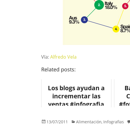
Vïa:
Alfredo Vela
Related posts:
Los blogs ayudan a
B
incrementar las
C
ventas #infografia
#fo
#socialmedia
#marketing
13/07/2011
Alimentación
Infografias
,