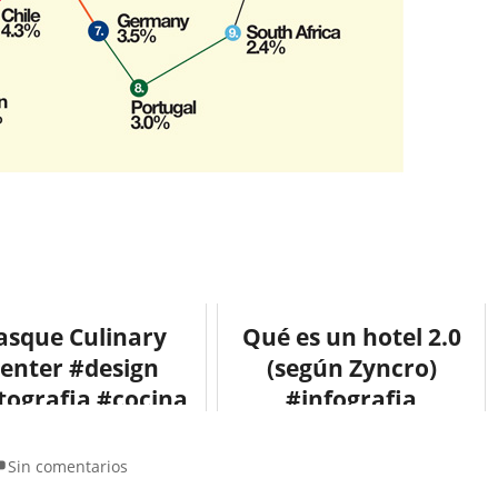
asque Culinary
Qué es un hotel 2.0
enter #design
(según Zyncro)
tografia #cocina
#infografia
#arquitectura
#infographic
#socialmedia
Sin comentarios