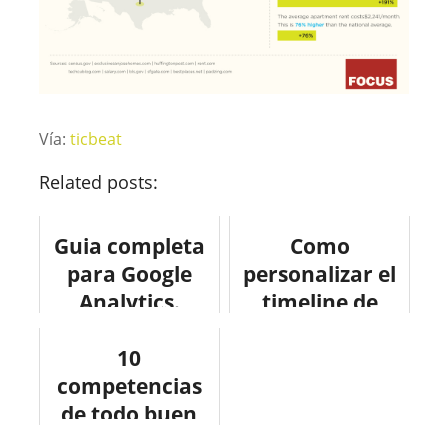
Vía:
ticbeat
Related posts:
Guia completa
Como
para Google
personalizar el
Analytics.
timeline de
#tutorial
Facebook para
#productividad
10
los negocios
competencias
#infographic
de todo buen
#infografia
Community
#facebook