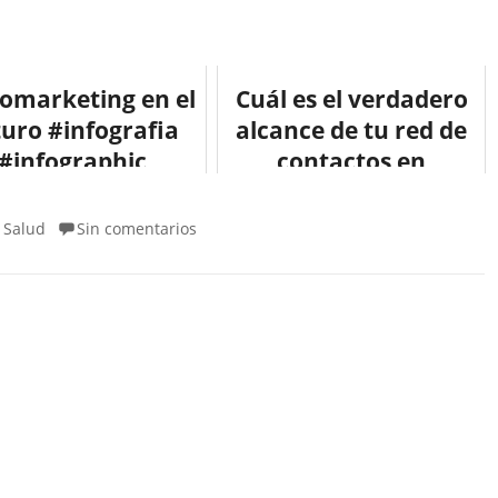
omarketing en el
Cuál es el verdadero
turo #infografia
alcance de tu red de
#infographic
contactos en
#marketing
Linkedin #infografia
#infographic
Salud
Sin comentarios
,
#socialmedi...