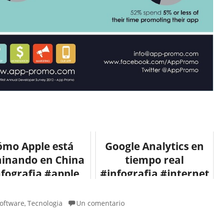
ómo Apple está
Google Analytics en
inando en China
tiempo real
nfografia #apple
#infografia #internet
oftware
Tecnologia
Un comentario
,