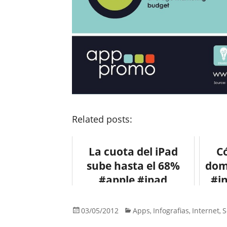
Related posts:
La cuota del iPad
C
sube hasta el 68%
dom
#apple #ipad
#i
#tecnologia
#marketing #tablet
03/05/2012
Apps
Infografias
Internet
S
,
,
,
#ios