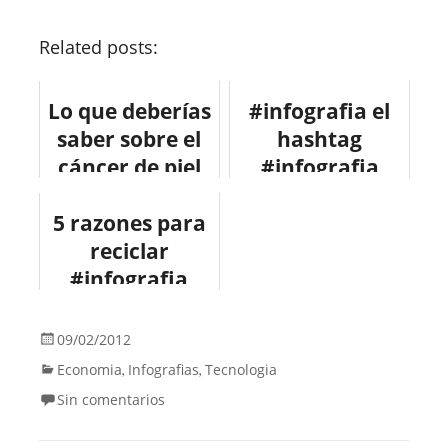
Related posts:
Lo que deberías
#infografia el
saber sobre el
hashtag
cáncer de piel
#infografia
#infografia
#infographic
5 razones para
#infographic
#design
reciclar
#salud
#socialmedia
#infografia
#infographic
#medioambient
09/02/2012
e #reciclar
Economia
Infografias
Tecnologia
,
,
Sin comentarios