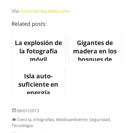
Vía:
insurancequotes.com
Related posts:
La explosión de
Gigantes de
la fotografía
madera en los
móvil
bosques de
#infografia
Copenhague
#infographic
Isla auto-
suficiente en
#internet
energía
#infografia
#medioambient
08/01/2013
e
Ciencia
Infografias
Medioambiente
Seguridad
,
,
,
,
Tecnologia