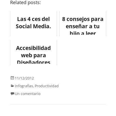
Related posts:
Las 4 ces del
8 consejos para
Social Media.
enseñar a tu
hijo a leer
#infografia
Accesibilidad
#infographic
web para
#education
Diseñadores
#infografia
#infographic
11/12/2012
#design #web
Infografias
Productividad
,
#accesibilidad
Un comentario