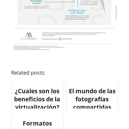
Related posts:
¿Cuales son los
El mundo de las
beneficios de la
fotografías
virtualización?
compartidas
#infografia
#infografia
Formatos
#internet
#socialmedia