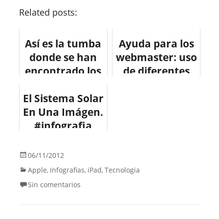
Related posts:
Así es la tumba
Ayuda para los
donde se han
webmaster: uso
encontrado los
de diferentes
restos de
navegadores y
El Sistema Solar
Cervantes
resoluciones.
En Una Imágen.
#infografia
#infografia
#web
#infographics
#naturaleza
06/11/2012
Apple
Infografias
iPad
Tecnologia
,
,
,
Sin comentarios