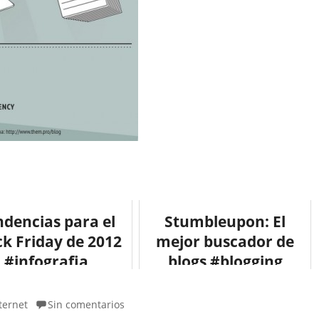
ndencias para el
Stumbleupon: El
ck Friday de 2012
mejor buscador de
#infografia
blogs #blogging
#infographic
#socialmedia
#marketing
ternet
Sin comentarios