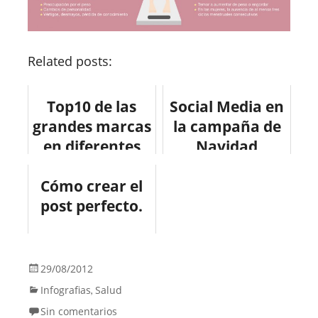
Related posts:
Top10 de las
Social Media en
grandes marcas
la campaña de
en diferentes
Navidad
redes sociales.
#infografia
Cómo crear el
#infografia
#socialmedia
post perfecto.
#socialmedia
#marketing
29/08/2012
Infografias
Salud
,
Sin comentarios