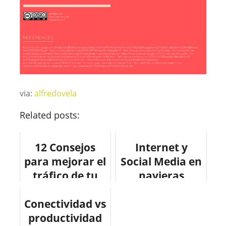
via:
alfredovela
Related posts:
12 Consejos
Internet y
para mejorar el
Social Media en
tráfico de tu
navieras
blog. #blog
#infografia
Conectividad vs
#consejos
#infographic
productividad
#socialmedia