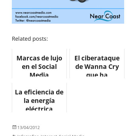
Related posts:
Marcas de lujo
El ciberataque
en el Social
de Wanna Cry
Media
que ha
#infografia
afectado a casi
La eficiencia de
#marketing
todo el mundo
#socialmedia
la energía
eléctrica
#infografia
#medioambient
13/04/2012
e