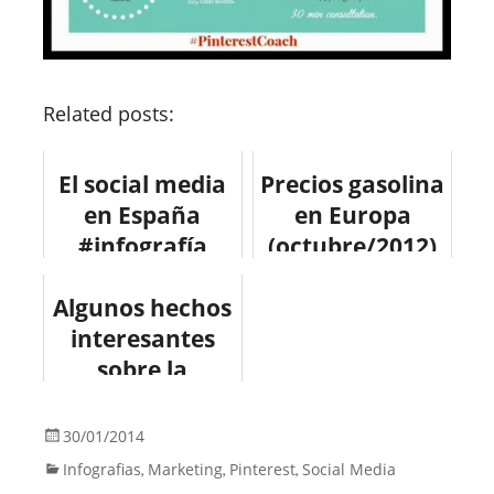
Related posts:
El social media
Precios gasolina
en España
en Europa
#infografía
(octubre/2012)
#socialmedia
#infografia
Algunos hechos
#infographic
interesantes
sobre la
magnitud de
Apple #apple
30/01/2014
Infografias
Marketing
Pinterest
Social Media
,
,
,