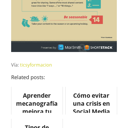
Vía:
ticsyformacion
Related posts:
Aprender
Cómo evitar
mecanografía
una crisis en
mejora tu
Social Media
productividad
#infografia
#infografia
Tipos de
#infographic