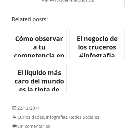
Related posts:
Cómo observar
El negocio de
a tu
los cruceros
competencia en
#infografia
Facebook.
#infographic
El líquido más
#turismo
caro del mundo
#economia
es la tinta de
impresora
#infografia
22/12/2014
#infographic
Curiosidades
Infografias
Redes Sociales
,
,
#curiosidades
Sin comentarios