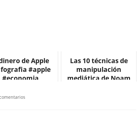
 dinero de Apple
Las 10 técnicas de
nfografia #apple
manipulación
#economia
mediática de Noam
Chomsky #infografia
#infographic
 comentarios