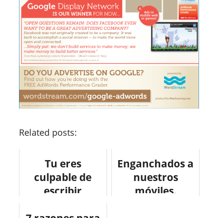
Related posts:
Tu eres
Enganchados a
culpable de
nuestros
escribir
móviles.
mensajes de
7 razones para
texto