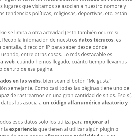
os lugares que visitamos se asocian a nuestro nombre y
 tendencias políticas, religiosas, deportivas, etc. están
okie se limita a otra actividad (esto también ocurre si
). Recopila infomación de nuestros
datos técnicos
, es
la pantalla, dirección IP para saber desde dónde
usando, entre otras cosas. Lo más destacable es
da web
, cuándo hemos llegado, cuánto tiempo llevamos
do dentro de esa página.
alados en las webs
, bien sean el botón “Me gusta”,
ión semejante. Como casi todas las páginas tiene uno de
az de rastrearnos en una gran cantidad de sitios. Eso sí,
 datos los asocia a
un código alfanumérico aleatorio y
dos esos datos solo los utiliza para
mejorar al
r la
experiencia
que tienen al utilizar algún plugin o