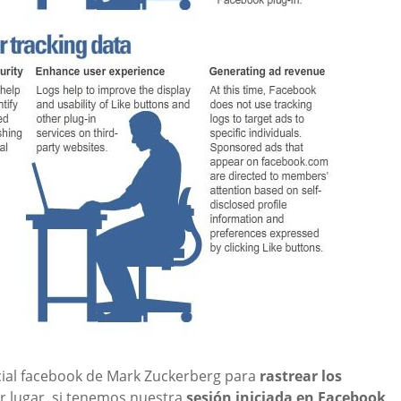
social facebook de Mark Zuckerberg para
rastrear los
er lugar, si tenemos nuestra
sesión iniciada en Facebook
,