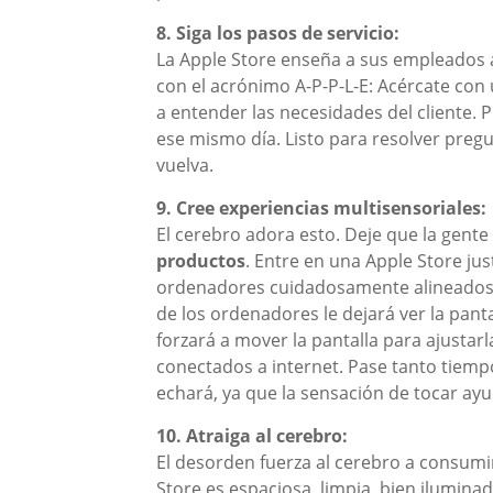
8. Siga los pasos de servicio:
La Apple Store enseña a sus empleados a
con el acrónimo A-P-P-L-E: Acércate con
a entender las necesidades del cliente. P
ese mismo día. Listo para resolver pregu
vuelva.
9. Cree experiencias multisensoriales:
El cerebro adora esto. Deje que la gente
productos
. Entre en una Apple Store ju
ordenadores cuidadosamente alineados y 
de los ordenadores le dejará ver la pant
forzará a mover la pantalla para ajustar
conectados a internet. Pase tanto tiem
echará, ya que la sensación de tocar ay
10. Atraiga al cerebro:
El desorden fuerza al cerebro a consumi
Store es espaciosa, limpia, bien ilumina