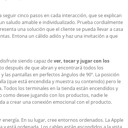
 seguir cinco pasos en cada interacción, que se explican
 un saludo amable e individualizado. Prueba cordialmente
resenta una solución que el cliente se pueda llevar a casa
ntas. Entona un cálido adiós y haz una invitación a que
 disfrute siendo capaz de
ver, tocar y jugar con los
sto después de que abran y encontrará todos los
las pantallas en perfectos ángulos de 90º. La posición
alla (que está encendida y muestra su contenido) pero le
la. Todos los terminales en la tienda están encendidos y
po como desee jugando con los productos, nadie le
uda a crear una conexión emocional con el producto.
r energía. En su lugar, cree entornos ordenados. La Apple
da y está ordenada. Los cables están escondidos a la vista