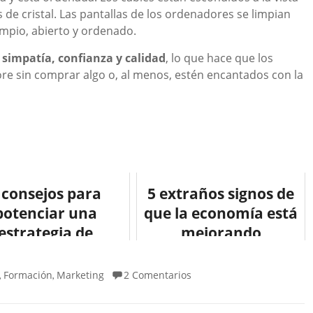
 de cristal. Las pantallas de los ordenadores se limpian
mpio, abierto y ordenado.
n
simpatía, confianza y calidad
, lo que hace que los
re sin comprar algo o, al menos, estén encantados con la
 consejos para
5 extraños signos de
potenciar una
que la economía está
estrategia de
mejorando
rketing digital
#infografia
#infographic
Formación
Marketing
2 Comentarios
,
,