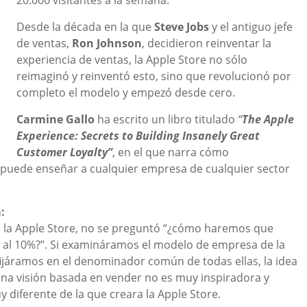
20.000 visitantes a la semana.
Desde la década en la que
Steve Jobs
y el antiguo jefe
de ventas,
Ron Johnson
, decidieron reinventar la
experiencia de ventas, la Apple Store no sólo
reimaginó y reinventó esto, sino que revolucionó por
completo el modelo y empezó desde cero.
Carmine Gallo
ha escrito un libro titulado
“
The Apple
Experience: Secrets to Building Insanely Great
Customer Loyalty”
, en el que narra cómo
puede enseñar a cualquier empresa de cualquier sector
:
n la Apple Store, no se preguntó “¿cómo haremos que
 al 10%?”. Si examináramos el modelo de empresa de la
ijáramos en el denominador común de todas ellas, la idea
una visión basada en vender no es muy inspiradora y
 diferente de la que creara la Apple Store.