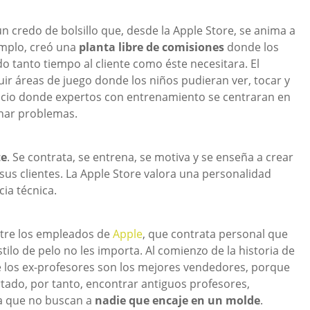
n credo de bolsillo que, desde la Apple Store, se anima a
emplo, creó una
planta libre de comisiones
donde los
o tanto tiempo al cliente como éste necesitara. El
ir áreas de juego donde los niños pudieran ver, tocar y
acio donde expertos con entrenamiento se centraran en
onar problemas.
te
. Se contrata, se entrena, se motiva y se enseña a crear
 clientes. La Apple Store valora una personalidad
ia técnica.
ntre los empleados de
Apple
, que contrata personal que
estilo de pelo no les importa. Al comienzo de la historia de
e los ex-profesores son los mejores vendedores, porque
ado, por tanto, encontrar antiguos profesores,
 ya que no buscan a
nadie que encaje en un molde
.