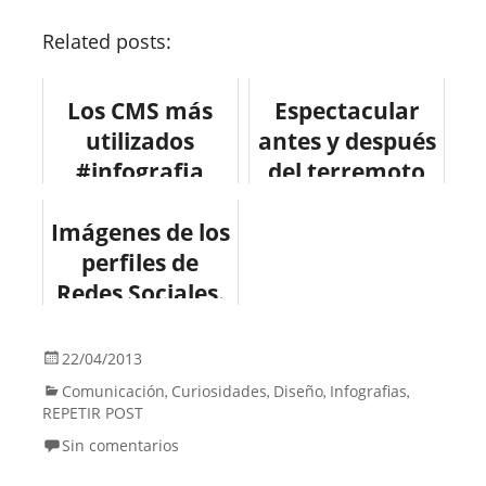
Related posts:
Los CMS más
Espectacular
utilizados
antes y después
#infografia
del terremoto
#infographic
de San
Imágenes de los
#socialmedia
Francisco de
#web #internet
perfiles de
1906
Redes Sociales.
22/04/2013
Comunicación
Curiosidades
Diseño
Infografias
,
,
,
,
REPETIR POST
Sin comentarios