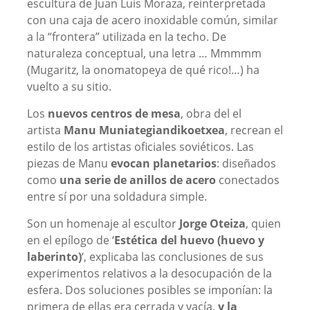
escultura de Juan Luis Moraza, reinterpretada
con una caja de acero inoxidable común, similar
a la “frontera” utilizada en la techo. De
naturaleza conceptual, una letra … Mmmmm
(Mugaritz, la onomatopeya de qué rico!…) ha
vuelto a su sitio.
Los
nuevos centros de mesa
, obra del el
artista
Manu Muniategiandikoetxea
, recrean el
estilo de los artistas oficiales soviéticos. Las
piezas de Manu
evocan planetarios
: diseñados
como
una serie de anillos de acero
conectados
entre sí por una soldadura simple.
Son un homenaje al escultor
Jorge Oteiza
, quien
en el epílogo de ‘
Estética del huevo (huevo y
laberinto)
‘, explicaba las conclusiones de sus
experimentos relativos a la desocupación de la
esfera. Dos soluciones posibles se imponían: la
primera de ellas era cerrada y vacía,
y la