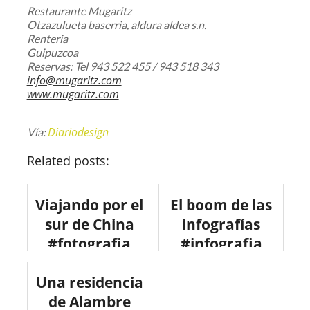
Restaurante Mugaritz
Otzazulueta baserria, aldura aldea s.n.
Renteria
Guipuzcoa
Reservas: Tel 943 522 455 / 943 518 343
info@mugaritz.com
www.mugaritz.com
Diariodesign
Vía:
Related posts:
Viajando por el
El boom de las
sur de China
infografías
#fotografia
#infografia
#viajes
#design
Una residencia
#marketing
de Alambre