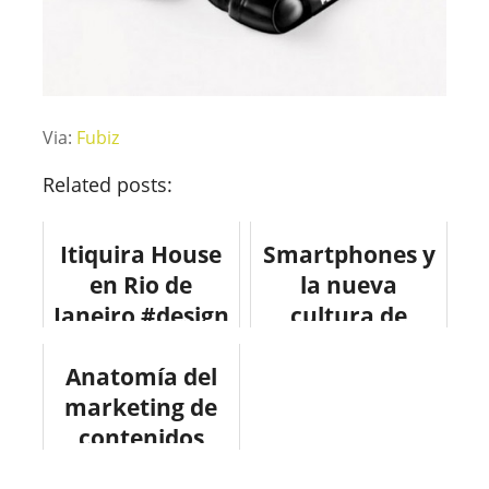
Via:
Fubiz
Related posts:
Itiquira House
Smartphones y
en Rio de
la nueva
Janeiro #design
cultura de
#arquitectura
trabajo
Anatomía del
#infografia
marketing de
contenidos
#infografia