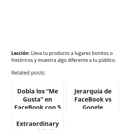
Lección
: Lleva tu producto a lugares bonitos o
históricos y muestra algo diferente a tu público.
Related posts:
Dobla los “Me
Jerarquía de
Gusta” en
FaceBook vs
FaceBook con 5
Google
minutos al día
#infografia
Extraordinary
#infografia
#infographic