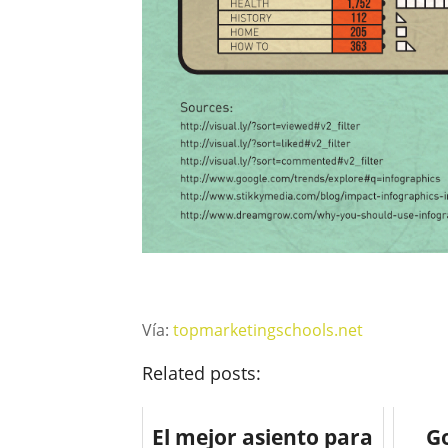
Vía:
topmarketingschools.net
Related posts:
El mejor asiento para
G