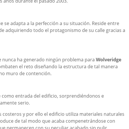
s años durante el pasado 2003.
se adapta a la perfección a su situación. Reside entre
de adquiriendo todo el protagonismo de su calle gracias a
te nunca ha generado ningún problema para
Wolveridge
combaten el reto diseñando la estructura de tal manera
como muro de contención.
 como entrada del edificio, sorprendiéndonos e
amente serio.
osteros y por ello el edificio utiliza materiales naturales
ntroduce de tal modo que acaba compenetrándose con
ue permanecen con su peculiar acabado sin pulir.