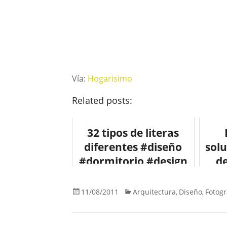
Vía:
Hogarisimo
Related posts:
32 tipos de literas
diferentes #diseño
sol
#dormitorio #design
de
#mobiliario
#
11/08/2011
Arquitectura
Diseño
Fotogr
,
,