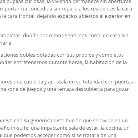
 las pupilas curiosas, la vivienda permanece sin aberturas
 importancia concedida sin reparo a los residentes la cara
a la cara frontal, dejando espacios abiertos al exterior en
completas, donde podremos sentirnos como en casa sin
haría.
itaciones dobles dotadas con sus propios y completos
 poder entretenernos durante horas, la habitación de la
res una cubierta y acristala en su totalidad con puertas
una zona de juegos y una terraza descubierta para gozar
nuevo con su generosa distribución que se divide en un
ño in-suite, una impactante sala de estar, la cocina, un
al que podemos acceder como si se tratara de una