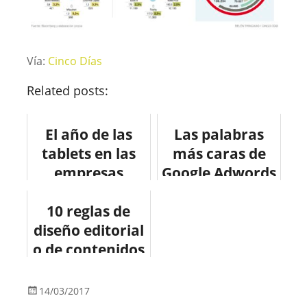
Vía:
Cinco Días
Related posts:
El año de las
Las palabras
tablets en las
más caras de
empresas
Google Adwords
#infografia
(UK) #infografia
#infographic
10 reglas de
#infographic
diseño editorial
#tablets
#seo
o de contenidos
web
14/03/2017