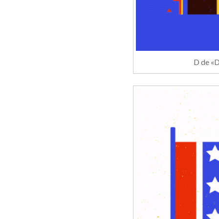
D de «D