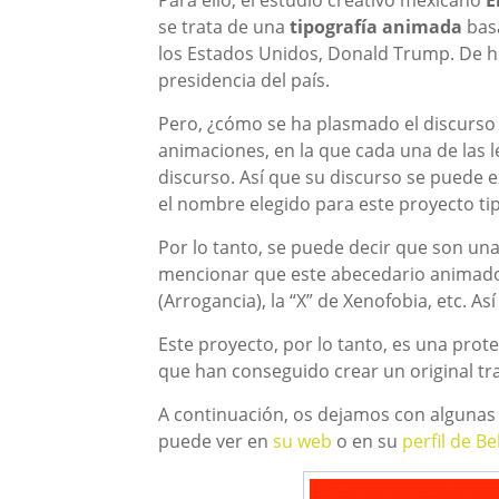
Para ello, el estudio creativo mexicano
E
se trata de una
tipografía animada
basa
los Estados Unidos, Donald Trump. De he
presidencia del país.
Pero, ¿cómo se ha plasmado el discurso 
animaciones, en la que cada una de las l
discurso. Así que su discurso se puede e
el nombre elegido para este proyecto tip
Por lo tanto, se puede decir que son una
mencionar que este abecedario animado e
(Arrogancia), la “X” de Xenofobia, etc. A
Este proyecto, por lo tanto, es una prot
que han conseguido crear un original tra
A continuación, os dejamos con algunas f
puede ver en
su web
o en su
perfil de B