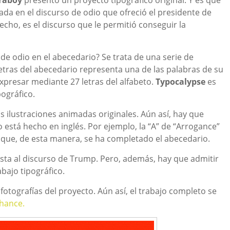
raboy
presentó un proyecto tipográfico original. Y es que
da en el discurso de odio que ofreció el presidente de
cho, es el discurso que le permitió conseguir la
de odio en el abecedario? Se trata de una serie de
etras del abecedario representa una de las palabras de su
xpresar mediante 27 letras del alfabeto.
Typocalypse
es
ográfico.
s ilustraciones animadas originales. Aún así, hay que
stá hecho en inglés. Por ejemplo, la “A” de “Arrogance”
sí que, de esta manera, se ha completado el abecedario.
esta al discurso de Trump. Pero, además, hay que admitir
bajo tipográfico.
otografías del proyecto. Aún así, el trabajo completo se
ehance.