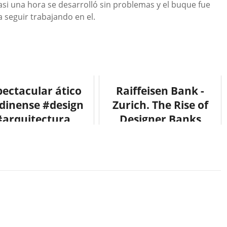
i una hora se desarrolló sin problemas y el buque fue
a seguir trabajando en el.
pectacular ático
Raiffeisen Bank -
dinense #design
Zurich. The Rise of
#arquitectura
Designer Banks
#design
#arquitectura