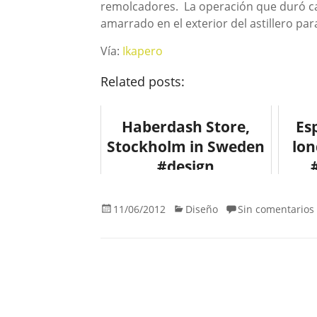
remolcadores. La operación que duró cas
amarrado en el exterior del astillero par
Vía:
Ikapero
Related posts:
Haberdash Store,
Es
Stockholm in Sweden
lon
#design
#arquitectura
#arquitecture
11/06/2012
Diseño
Sin comentarios