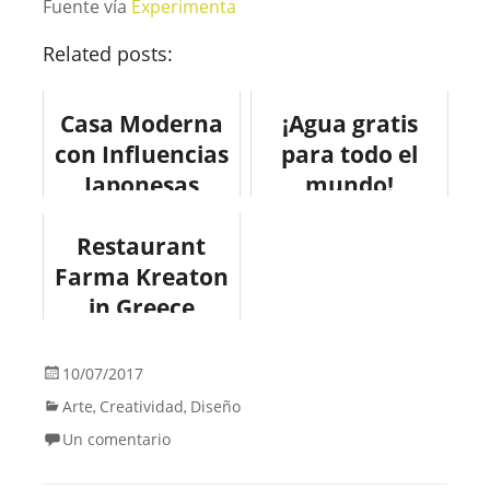
Fuente vía
Experimenta
Related posts:
Casa Moderna
¡Agua gratis
con Influencias
para todo el
Japonesas
mundo!
#design
#arquitectura
Restaurant
Farma Kreaton
in Greece
#design
#arquitectura
10/07/2017
#foographic
Arte
Creatividad
Diseño
,
,
#architecture
Un comentario