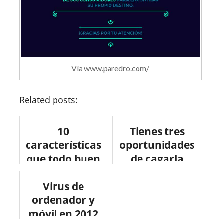
Vía www.paredro.com/
Related posts:
10
Tienes tres
características
oportunidades
que todo buen
de cagarla
community
manager debe
Virus de
ordenador y
poseer.
móvil en 2012
#infografía