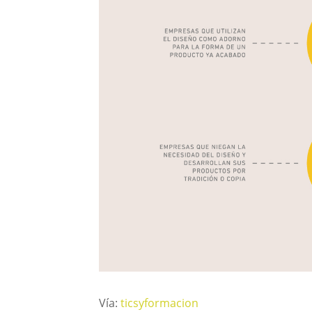
Vía:
ticsyformacion