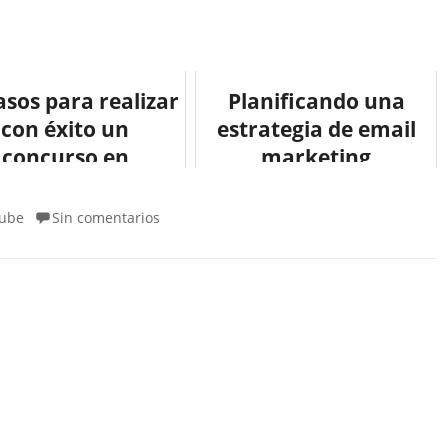
asos para realizar
Planificando una
con éxito un
estrategia de email
concurso en
marketing
Book #infografia
#infografia
#socialmedia
#infographic
ube
Sin comentarios
#internet