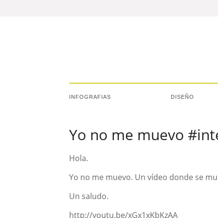
INFOGRAFIAS
DISEÑO
Yo no me muevo #int
Hola.
Yo no me muevo. Un vídeo donde se mues
Un saludo.
http://youtu.be/xGx1xKbKzAA