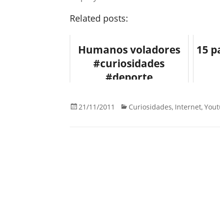
Related posts:
Humanos voladores
15 p
#curiosidades
#deporte
Face
21/11/2011
Curiosidades
Internet
Yout
,
,