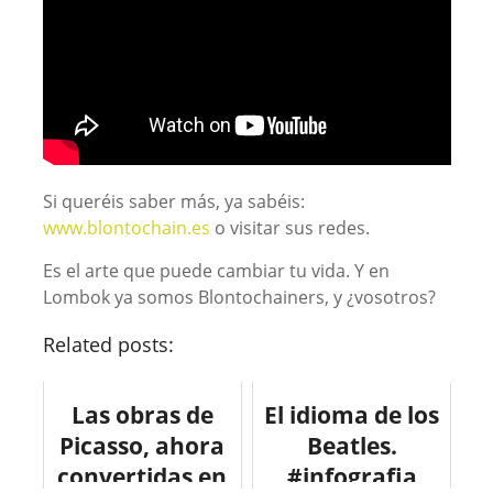
Si queréis saber más, ya sabéis:
www.blontochain.es
o visitar sus redes.
Es el arte que puede cambiar tu vida. Y en
Lombok ya somos Blontochainers, y ¿vosotros?
Related posts:
Las obras de
El idioma de los
Picasso, ahora
Beatles.
convertidas en
#infografia