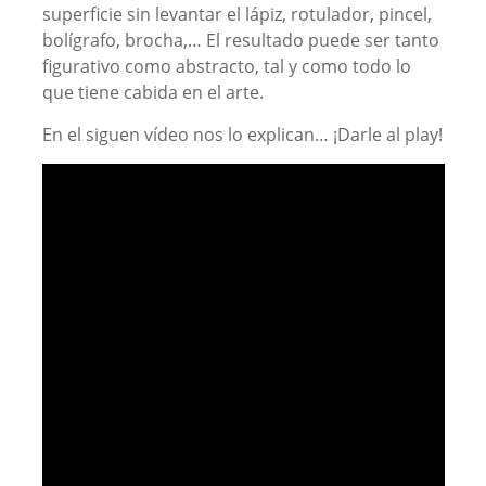
superficie sin levantar el lápiz, rotulador, pincel,
bolígrafo, brocha,… El resultado puede ser tanto
figurativo como abstracto, tal y como todo lo
que tiene cabida en el arte.
En el siguen vídeo nos lo explican… ¡Darle al play!