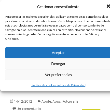
Gestionar consentimiento
Para ofrecer las mejores experiencias, utilizamos tecnologías como las cookies
Strum, app para capturar y
para almacenar y/o acceder a la información del dispositivo. El consentimiento d
estas tecnologías nos permitirá procesar datos como el comportamiento de
compartir vídeos que permite
navegación o las identificaciones únicas en este sitio. No consentir o retirar el
consentimiento, puede afectar negativamente a ciertas características y
aplicar filtros de audio #iOS
funciones.
#fotografia
Aceptar
Gracias a Hector Russo por esta información.
Strum es una aplicación gratuita para iOS que
Denegar
permite capturar y compartir vídeos de hasta 15
Ver preferencias
segundos de duración, que ofrece la posibilidad
de aplicar filtros de audio para cambiar el sonido
Política de cookies
Política de Privacidad
original. Es muy fácil de usar y su
14/12/2012
Apple
Apps
Fotografia
,
,
Un comentario