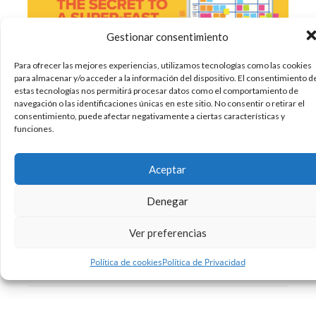
Gestionar consentimiento
Para ofrecer las mejores experiencias, utilizamos tecnologías como las cookies
para almacenar y/o acceder a la información del dispositivo. El consentimiento d
estas tecnologías nos permitirá procesar datos como el comportamiento de
En el blog de hoy vamos a hablar del secreto de
navegación o las identificaciones únicas en este sitio. No consentir o retirar el
consentimiento, puede afectar negativamente a ciertas características y
Pat Flynn. Este reconocido blogger,
funciones.
emprendedor y creador de The Smart Passive
Income nos va a contar su método de escribir un
libro sin necesidad de pasar por el “bloqueo de
Aceptar
escritor”. En palabras
Denegar
06/02/2018
Diseño
Sin comentarios
Ver preferencias
Leer más
Política de cookies
Política de Privacidad