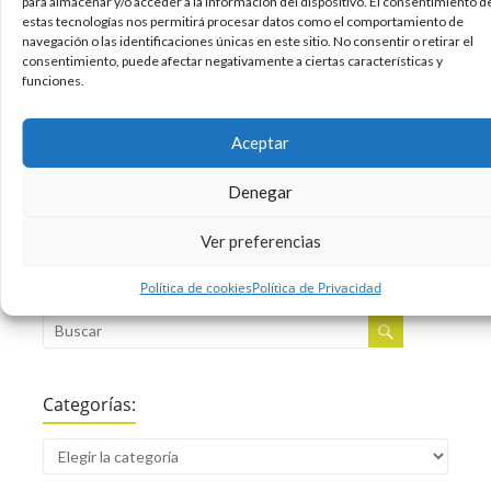
para almacenar y/o acceder a la información del dispositivo. El consentimiento d
stores. This difficulty is magnified in the wine
estas tecnologías nos permitirá procesar datos como el comportamiento de
category. You must, in essence, express the
navegación o las identificaciones únicas en este sitio. No consentir o retirar el
wine’s distinctive qualities in the tiny space of the
consentimiento, puede afectar negativamente a ciertas características y
funciones.
02/11/2012
Arquitectura
Diseño
Fotografia
,
,
Aceptar
Sin comentarios
Leer más
Denegar
Ver preferencias
Buscar:
Política de cookies
Política de Privacidad
Categorías: