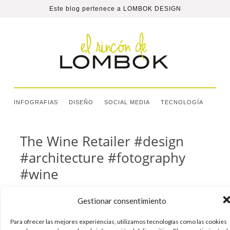
Este blog pertenece a
LOMBOK DESIGN
INFOGRAFIAS
DISEÑO
SOCIAL MEDIA
TECNOLOGÍA
The Wine Retailer #design
#architecture #fotography
#wine
Anyone who has ever designed food and
Gestionar consentimiento
beverage packaging knows how difficult it is to
stand out in the crowded sameness of food
Para ofrecer las mejores experiencias, utilizamos tecnologías como las cookies