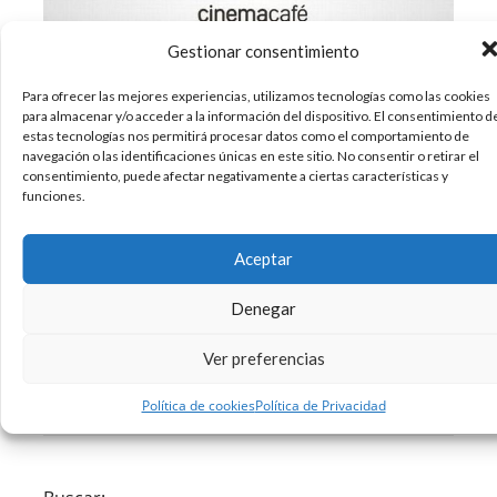
Gestionar consentimiento
Para ofrecer las mejores experiencias, utilizamos tecnologías como las cookies
para almacenar y/o acceder a la información del dispositivo. El consentimiento d
estas tecnologías nos permitirá procesar datos como el comportamiento de
Cuando se trata de diseño gráfico y creación de
navegación o las identificaciones únicas en este sitio. No consentir o retirar el
logotipos lo más importante, de lejos, es la idea
consentimiento, puede afectar negativamente a ciertas características y
funciones.
del concepto. Si tienes la idea para tu logo, ya
estás en la mitad del camino. El uso minimalista
de vectores se utiliza para representar el
Aceptar
simbolismo del producto en
Denegar
18/03/2015
Diseño
Inspiracion
Marketing
,
,
Ver preferencias
Sin comentarios
Leer más
Política de cookies
Política de Privacidad