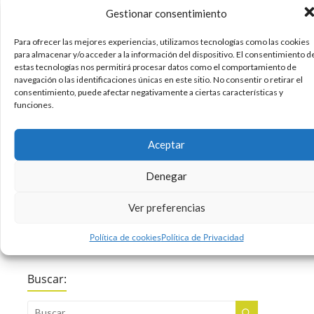
Gestionar consentimiento
Para ofrecer las mejores experiencias, utilizamos tecnologías como las cookies
para almacenar y/o acceder a la información del dispositivo. El consentimiento d
La mayoría de nosotros hace ya un par de
estas tecnologías nos permitirá procesar datos como el comportamiento de
semanas que volvimos al trabajo del break de
navegación o las identificaciones únicas en este sitio. No consentir o retirar el
Semana Santa (y los afortunados que se
consentimiento, puede afectar negativamente a ciertas características y
funciones.
cogieron la de Pascua hace un poquito menos).
Pero tanto unos como otros, vemos ya muy lejos
esos días de detox,
Aceptar
Denegar
13/04/2018
Diseño
Sin comentarios
Ver preferencias
Leer más
Política de cookies
Política de Privacidad
Buscar: