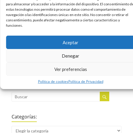
simple y no tenemos que darnos de alta en
para almacenar y/o acceder a la información del dispositivo. El consentimiento d
ningún formulario de registro, ya que nos
estas tecnologías nos permitirá procesar datos como el comportamiento de
navegación o las identificaciones únicas en este sitio. No consentir o retirar el
conectamos directamente a través de nuestra
consentimiento, puede afectar negativamente a ciertas características y
cuenta de
funciones.
13/04/2012
Social Media
Twitter
,
Aceptar
Un comentario
Leer más
Denegar
Ver preferencias
Política de cookies
Política de Privacidad
Buscar:
Categorías: