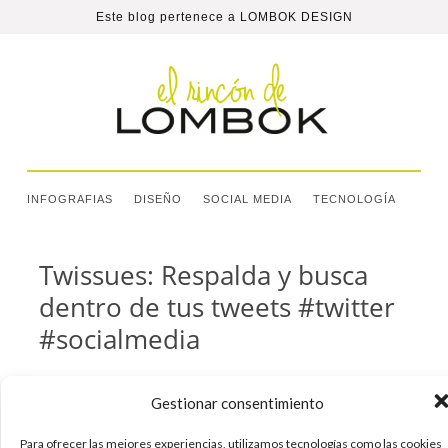
Este blog pertenece a
LOMBOK DESIGN
INFOGRAFIAS
DISEÑO
SOCIAL MEDIA
TECNOLOGÍA
Twissues: Respalda y busca
dentro de tus tweets #twitter
#socialmedia
Twissues es una sencilla aplicación web que nos
Gestionar consentimiento
permite respaldar y realizar búsquedas dentro
de nuestros tweets. Es una aplicación realmente
Para ofrecer las mejores experiencias, utilizamos tecnologías como las cookies