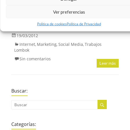
puede llegar a realizar. Muy interesante. Un
saludo View more presentations from Alfredo
Ver preferencias
Vela Zancada
Política de cookies
Política de Privacidad
19/03/2012
Internet
Marketing
Social Media
Trabajos
,
,
,
Lombok
Sin comentarios
Leer más
Buscar:
Categorías: