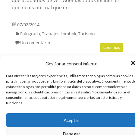
que acabamos de ver. Además todos inciden en
que no es normal que en
07/02/2014
Fotografia
Trabajos Lombok
Turismo
,
,
Un comentario
Leer más
Gestionar consentimiento
Técnicas de búsqueda de
Para ofrecer las mejores experiencias, utilizamos tecnologías como las cookies
para almacenar y/o acceder a la información del dispositivo. El consentimiento d
empleo a través de redes
estas tecnologías nos permitirá procesar datos como el comportamiento de
navegación o las identificaciones únicas en este sitio. No consentir o retirar el
sociales #socialmedia
consentimiento, puede afectar negativamente a ciertas características y
#marketing
funciones.
Hola. Una presentación sobre técnicas de
Aceptar
búsqueda de empleo a través de redes sociales.
Mostrando de una manera gráfica, lo que se
Denegar