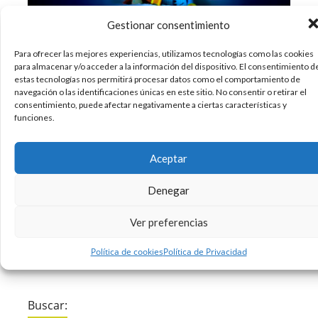
Gestionar consentimiento
Para ofrecer las mejores experiencias, utilizamos tecnologías como las cookies
para almacenar y/o acceder a la información del dispositivo. El consentimiento d
¿Cuántas horas de sueño hacéis?, ¿Alguno de
estas tecnologías nos permitirá procesar datos como el comportamiento de
navegación o las identificaciones únicas en este sitio. No consentir o retirar el
vosotros supera las siete horas de sueño por
consentimiento, puede afectar negativamente a ciertas características y
noche? Si es así, ¡Enhorabuena! Señal de que
funciones.
sabes desconectar 100% y cuidar el descanso en
tus horas libres. Sin embargo y por desgracia, la
Aceptar
mayoría de la sociedad activa
Denegar
02/02/2018
Diseño
Sin comentarios
Ver preferencias
Leer más
Política de cookies
Política de Privacidad
Buscar: