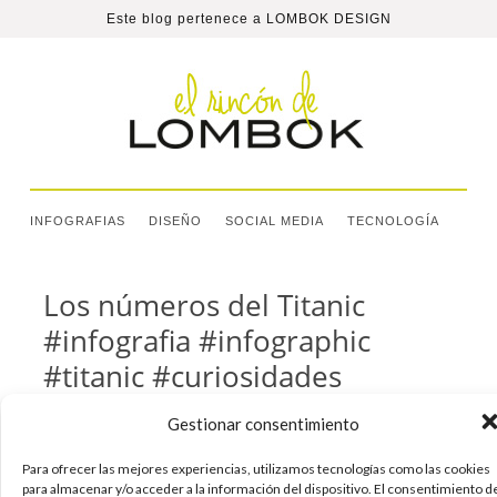
Este blog pertenece a
LOMBOK DESIGN
INFOGRAFIAS
DISEÑO
SOCIAL MEDIA
TECNOLOGÍA
Los números del Titanic
#infografia #infographic
#titanic #curiosidades
#interesante
Gestionar consentimiento
Hola. En esta infografía se pueden ver los
Para ofrecer las mejores experiencias, utilizamos tecnologías como las cookies
número del Titanic. Justo en su centenario, para
para almacenar y/o acceder a la información del dispositivo. El consentimiento d