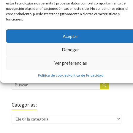
estas tecnologías nos permitirá procesar datos como el comportamiento de
entender lo que suponía en esos tiempos un
navegación o las identificaciones únicas en este sitio. No consentir o retirar el
barco de esas magnitudes. Un saludo.
consentimiento, puede afectar negativamente a ciertas características y
funciones.
12/04/2012
Curiosidades
Infografias
,
Aceptar
Sin comentarios
Leer más
Denegar
Ver preferencias
Buscar:
Política de cookies
Política de Privacidad
Categorías: