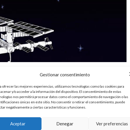
Gestionar consentimiento
l punto más alto de la tierra, pero nuestro planeta no
ima de nuestras cabezas hasta la capa de ozono es parte
a ofrecer las mejores experiencias, utilizamos tecnologías como las cookies para
nosotros conocemos
acenar y/o acceder a la información del dispositivo. El consentimiento de estas
nologías nos permitirá procesar datos como el comportamiento de navegación o las
ntificaciones únicas en este sitio. No consentir o retirar el consentimiento, puede
mentarios
Leer más
ctar negativamente a ciertas características y funciones.
Aceptar
Denegar
Ver preferencias