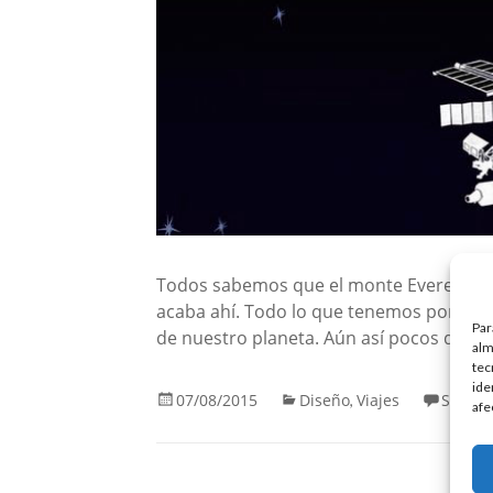
Todos sabemos que el monte Everest es e
acaba ahí. Todo lo que tenemos por enc
Par
de nuestro planeta. Aún así pocos de 
alm
tec
ide
07/08/2015
Diseño
Viajes
Sin co
,
afe