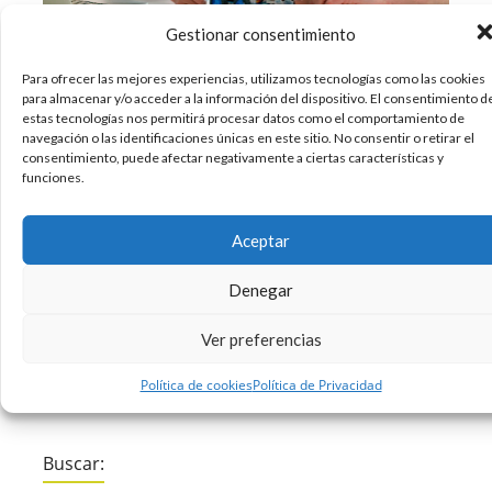
Gestionar consentimiento
Para ofrecer las mejores experiencias, utilizamos tecnologías como las cookies
Todos tenemos hobbies… pero la mayoría de
para almacenar y/o acceder a la información del dispositivo. El consentimiento d
nosotros muy poquito tiempo para dedicarnos a
estas tecnologías nos permitirá procesar datos como el comportamiento de
ellos. Sin embargo, el verano es una época
navegación o las identificaciones únicas en este sitio. No consentir o retirar el
consentimiento, puede afectar negativamente a ciertas características y
propicia para hacer por fin todo eso que
funciones.
tenemos en mente. Cuando hablamos de
hobbies nos vienen a la cabeza actividades como
Aceptar
leer,
Denegar
26/06/2018
Curiosidades
Diseño
Tecnologia
,
,
Ver preferencias
Sin comentarios
Leer más
Política de cookies
Política de Privacidad
Buscar: