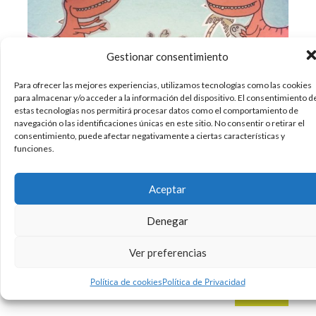
Gestionar consentimiento
Para ofrecer las mejores experiencias, utilizamos tecnologías como las cookies
para almacenar y/o acceder a la información del dispositivo. El consentimiento d
estas tecnologías nos permitirá procesar datos como el comportamiento de
La Historia de nuestro planeta es algo difícil de
navegación o las identificaciones únicas en este sitio. No consentir o retirar el
consentimiento, puede afectar negativamente a ciertas características y
resumir, aunque en la cabecera de entrada
funciones.
de The Big Bang Theory se resuma rápidamente:
la formación de la Tierra, la era de los
dinosaurios, los primeros homínidos, el antiguo
Aceptar
Egipto, el Imperio Romano, la Edad Media y,
Denegar
dando un gran
Ver preferencias
29/11/2011
Humor
Sin comentarios
Política de cookies
Política de Privacidad
Leer más