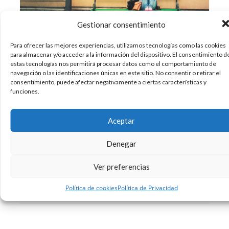
Gestionar consentimiento
Para ofrecer las mejores experiencias, utilizamos tecnologías como las cookies
para almacenar y/o acceder a la información del dispositivo. El consentimiento d
¿Para qué caminar, sentarse o simplemente
estas tecnologías nos permitirá procesar datos como el comportamiento de
esperar cuando podríamos estar twitteando y
navegación o las identificaciones únicas en este sitio. No consentir o retirar el
whatsappeando al mismo tiempo? Hoy en día da
consentimiento, puede afectar negativamente a ciertas características y
funciones.
la impresión de que el ser humano no está
programado para estar constantemente en
modo on, ¿verdad? La sobreestimulación puede
Aceptar
tener serios impactos negativos en
Denegar
03/04/2018
Curiosidades
Ver preferencias
Sin comentarios
Leer más
Política de cookies
Política de Privacidad