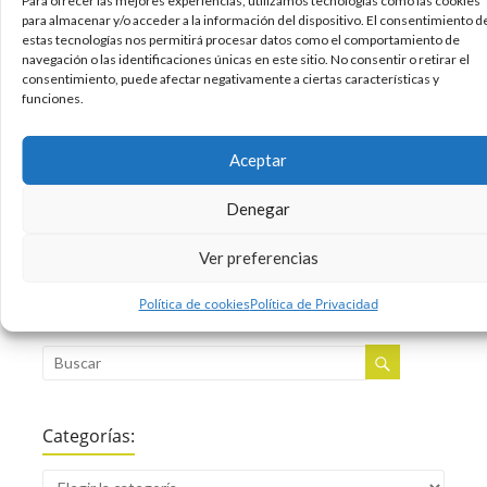
Para ofrecer las mejores experiencias, utilizamos tecnologías como las cookies
inmobiliaria), Aleix Saló vuelve a la carga con
para almacenar y/o acceder a la información del dispositivo. El consentimiento d
estas tecnologías nos permitirá procesar datos como el comportamiento de
Simiocracia, un nuevo video en el que va mas
navegación o las identificaciones únicas en este sitio. No consentir o retirar el
allá y nos ofrece una visión más amplia sobre el
consentimiento, puede afectar negativamente a ciertas características y
conjunto de
funciones.
11/04/2012
Economia
Internet
,
Aceptar
Sin comentarios
Leer más
Denegar
Ver preferencias
Política de cookies
Política de Privacidad
Buscar:
Categorías: