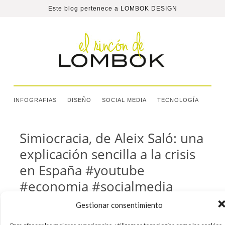
Este blog pertenece a
LOMBOK DESIGN
INFOGRAFIAS
DISEÑO
SOCIAL MEDIA
TECNOLOGÍA
Simiocracia, de Aleix Saló: una
explicación sencilla a la crisis
en España #youtube
#economia #socialmedia
Gestionar consentimiento
Después de Españistán (el video en el que nos
explicaba como España entró en la burbuja