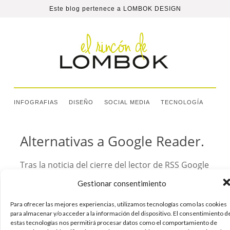
Este blog pertenece a
LOMBOK DESIGN
INFOGRAFIAS
DISEÑO
SOCIAL MEDIA
TECNOLOGÍA
Alternativas a Google Reader.
Tras la noticia del cierre del lector de RSS Google
Reader en julio de este año es momento de
Gestionar consentimiento
buscar una alternativa para poder seguir
leyendo nuestros feeds. Lo primero de todo será
Para ofrecer las mejores experiencias, utilizamos tecnologías como las cookies
descargarnos las suscripciones que teníamos en
para almacenar y/o acceder a la información del dispositivo. El consentimiento d
estas tecnologías nos permitirá procesar datos como el comportamiento de
Google Reader en formato OPML (para