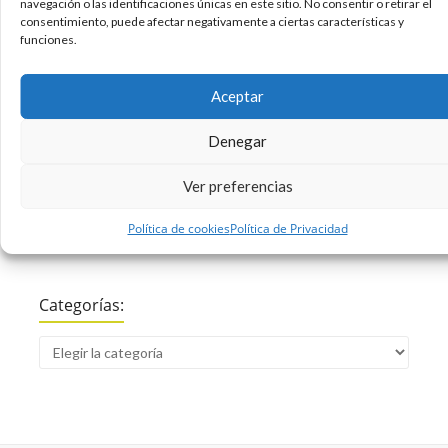
navegación o las identificaciones únicas en este sitio. No consentir o retirar el
consentimiento, puede afectar negativamente a ciertas características y
funciones.
18/04/2013
Android
Apps
Diseño
iOS
iPad
,
,
,
,
Sin comentarios
Leer más
Aceptar
Denegar
Ver preferencias
Buscar:
Política de cookies
Política de Privacidad
Categorías: