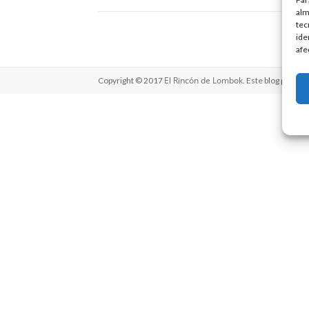
alm
tec
ide
afe
El Rincón de Lombok
Copyright © 2017
. Este blog perten