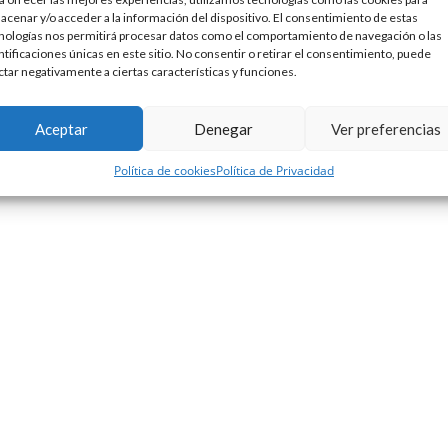
acenar y/o acceder a la información del dispositivo. El consentimiento de estas
nologías nos permitirá procesar datos como el comportamiento de navegación o las
ntificaciones únicas en este sitio. No consentir o retirar el consentimiento, puede
ctar negativamente a ciertas características y funciones.
Lombok Design
Política de privacidad
Política de cookies
ece a
. |
|
Aceptar
Denegar
Ver preferencias
Política de cookies
Política de Privacidad