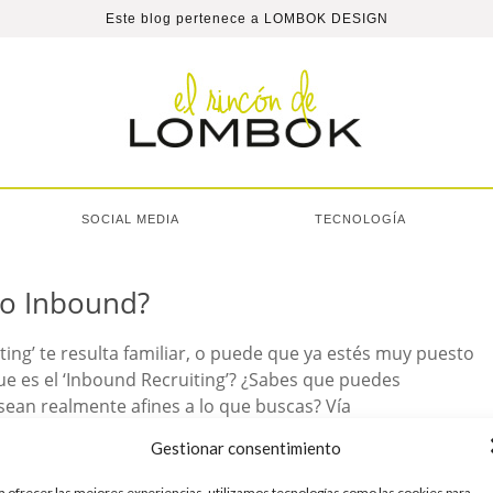
Este blog pertenece a
LOMBOK DESIGN
SOCIAL MEDIA
TECNOLOGÍA
to Inbound?
ng’ te resulta familiar, o puede que ya estés muy puesto
que es el ‘Inbound Recruiting’? ¿Sabes que puedes
sean realmente afines a lo que buscas? Vía
Gestionar consentimiento
Sin comentarios
Leer más
a ofrecer las mejores experiencias, utilizamos tecnologías como las cookies para